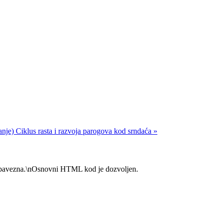
banje)
Ciklus rasta i razvoja parogova kod srndaća »
su obavezna.\nOsnovni HTML kod je dozvoljen.