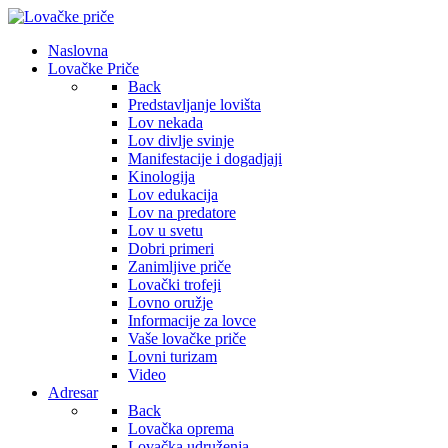
Naslovna
Lovačke Priče
Back
Predstavljanje lovišta
Lov nekada
Lov divlje svinje
Manifestacije i dogadjaji
Kinologija
Lov edukacija
Lov na predatore
Lov u svetu
Dobri primeri
Zanimljive priče
Lovački trofeji
Lovno oružje
Informacije za lovce
Vaše lovačke priče
Lovni turizam
Video
Adresar
Back
Lovačka oprema
Lovačka udruženja