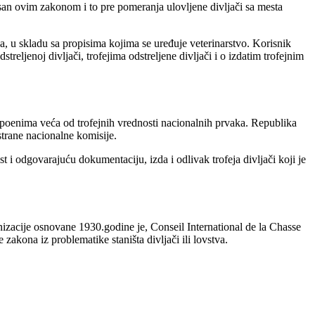
pisan ovim zakonom i to pre pomeranja ulovljene divljači sa mesta
ija, u skladu sa propisima kojima se uređuje veterinarstvo. Korisnik
treljenoj divljači, trofejima odstreljene divljači i o izdatim trofejnim
CIC poenima veća od trofejnih vrednosti nacionalnih prvaka. Republika
strane nacionalne komisije.
ist i odgovarajuću dokumentaciju, izda i odlivak trofeja divljači koji je
izacije osnovane 1930.godine je, Conseil International de la Chasse
akona iz problematike staništa divljači ili lovstva.