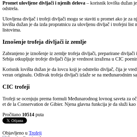
Promet ulovljene divljači i njenih delova
– korisnik lovišta dužan je
odstrela.
Ulovljena divljač i trofeji divljači mogu se staviti u promet ako je za
lovišta dužan je da izda propratnicu za ulovljenu divljač i trofejni list
listovima.
Iznošenje trofeja divljači iz zemlje
Zabranjeno je iznošenje iz zemlje trofeja divljači, preparirane divljač
Srbija otkupljuje trofeje divljači čija je vrednost izražena u CIC poe
Korisnik lovišta dužan je da lovcu koji je odstrelio divljač, čija je vre
veran originalu. Odlivak trofeja divljači izlaže se na međunarodnim saj
CIC trofeji
Trofeji se ocenjuju prema formuli Međunarodnog lovnog saveta za oču
et de la Conservation de Gibier. Njena glavna funkcija je da služi kao
Pročitano
10514
puta
Objavljeno u
Trofeji