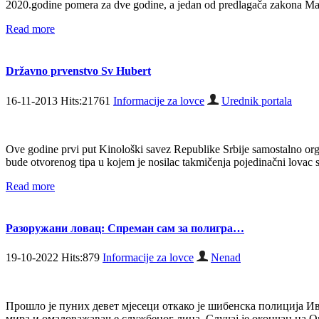
2020.godine pomera za dve godine, a jedan od predlagača zakona Marij
Read more
Državno prvenstvo Sv Hubert
16-11-2013 Hits:21761
Informacije za lovce
Urednik portala
Ove godine prvi put Kinološki savez Republike Srbije samostalno orga
bude otvorenog tipa u kojem je nosilac takmičenja pojedinačni lovac
Read more
Разоружани ловац: Спреман сам за полигра…
19-10-2022 Hits:879
Informacije za lovce
Nenad
Прошло је пуних девет мјесеци откако је шибенска полиција Ив
мира и омаловажавање службеног лица. Случај је окончан на Оп