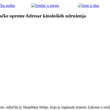
ačke opreme
Adresar kinoloških udruženja
ine, odlučila je Skupština Srbije, koja je izglasala izmene Zakona o oružj