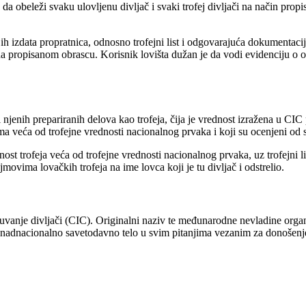
 da obeleži svaku ulovljenu divljač i svaki trofej divljači na način pro
 njih izdata propratnica, odnosno trofejni list i odgovarajuća dokumentac
 na propisanom obrascu. Korisnik lovišta dužan je da vodi evidenciju o ods
i i njenih prepariranih delova kao trofeja, čija je vrednost izražena u 
nima veća od trofejne vrednosti nacionalnog prvaka i koji su ocenjeni od 
dnost trofeja veća od trofejne vrednosti nacionalnog prvaka, uz trofejni l
movima lovačkih trofeja na ime lovca koji je tu divljač i odstrelio.
vanje divljači (CIC). Originalni naziv te međunarodne nevladine organ
 nadnacionalno savetodavno telo u svim pitanjima vezanim za donošenje z