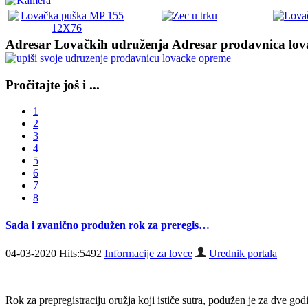
Adresar Lovačkih udruženja
Adresar prodavnica lov
Pročitajte još i ...
1
2
3
4
5
6
7
8
Sada i zvanično produžen rok za preregis…
04-03-2020 Hits:5492
Informacije za lovce
Urednik portala
Rok za prepregistraciju oružja koji ističe sutra, podužen je za dve god