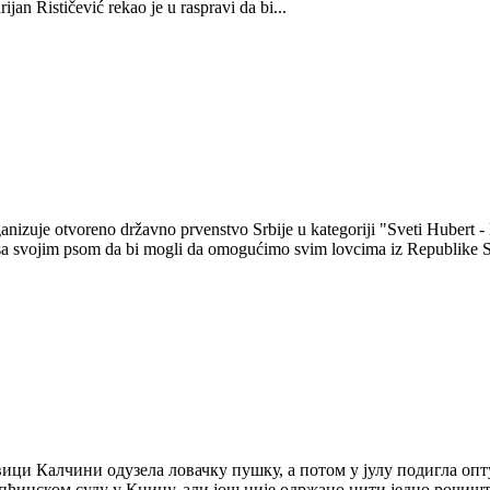
an Rističević rekao je u raspravi da bi...
nizuje otvoreno državno prvenstvo Srbije u kategoriji "Sveti Hubert -
 sa svojim psom da bi mogli da omogućimo svim lovcima iz Republike Sr
ици Калчини одузела ловачку пушку, а потом у јулу подигла опт
ћинском суду у Книну, али још није одржано нити једно рочиште