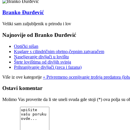
Branko Đurđević
Veliki sam zaljubljenik u prirodu i lov
Najnovije od Branko Đurđević
Optički nišan
Kuglare s cilindričnim obrtno-čepnim zatvaračem
Naseljavanje divljači u lovištu
Štete lovištima od divljih svinja
Prihranjivanje divljači (zeca i fazana)
Više iz ove kategorije
« Privremeno ocenjivanje trofeja predatora (lo
Ostavi komentar
Molimo Vas proverite da li ste uneli svuda gde stoji (*) ova polja 