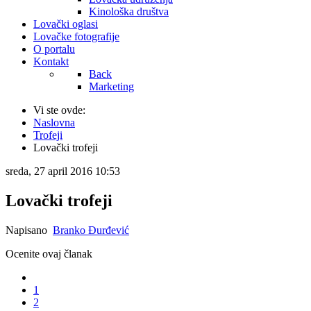
Kinološka društva
Lovački oglasi
Lovačke fotografije
O portalu
Kontakt
Back
Marketing
Vi ste ovde:
Naslovna
Trofeji
Lovački trofeji
sreda, 27 april 2016 10:53
Lovački trofeji
Napisano
Branko Đurđević
Ocenite ovaj članak
1
2