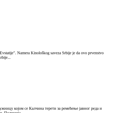
 Evstatije". Namera Kinološkog saveza Srbije je da ovo prvenstvo
bije...
ужницу којом се Калчина терети за ремећење јавног реда и
. Полиција...