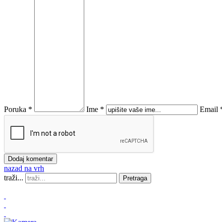
Poruka *
Ime *
Email 
nazad na vrh
traži...
Pretraga