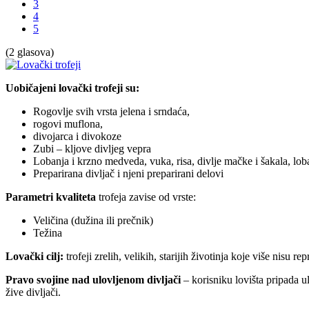
3
4
5
(2 glasova)
Uobičajeni lovački trofeji su:
Rogovlje svih vrsta jelena i srndaća,
rogovi muflona,
divojarca i divokoze
Zubi – kljove divljeg vepra
Lobanja i krzno medveda, vuka, risa, divlje mačke i šakala, loba
Preparirana divljač i njeni preparirani delovi
Parametri kvaliteta
trofeja zavise od vrste:
Veličina (dužina ili prečnik)
Težina
Lovački cilj:
trofeji zrelih, velikih, starijih životinja koje više nisu re
Pravo svojine nad ulovljenom divljači
– korisniku lovišta pripada ulo
žive divljači.