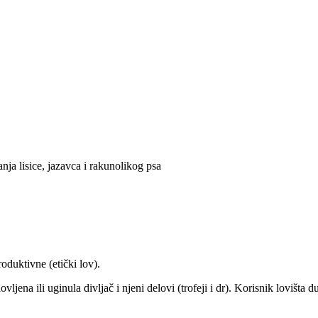
nja lisice, jazavca i rakunolikog psa
produktivne (etički lov).
vljena ili uginula divljač i njeni delovi (trofeji i dr). Korisnik lovišta