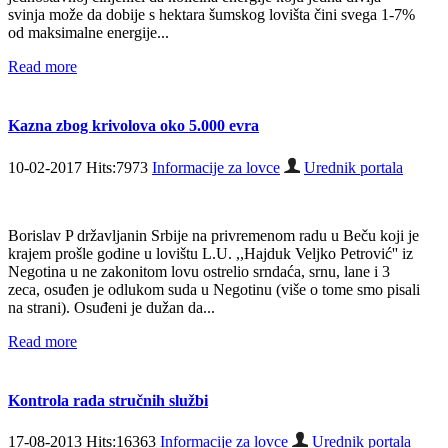
svinja može da dobije s hektara šumskog lovišta čini svega 1-7%
od maksimalne energije...
Read more
Kazna zbog krivolova oko 5.000 evra
10-02-2017 Hits:7973
Informacije za lovce
Urednik portala
Borislav P državljanin Srbije na privremenom radu u Beču koji je
krajem prošle godine u lovištu L.U. ,,Hajduk Veljko Petrović'' iz
Negotina u ne zakonitom lovu ostrelio srndaća, srnu, lane i 3
zeca, osuđen je odlukom suda u Negotinu (više o tome smo pisali
na strani). Osuđeni je dužan da...
Read more
Kontrola rada stručnih službi
17-08-2013 Hits:16363
Informacije za lovce
Urednik portala