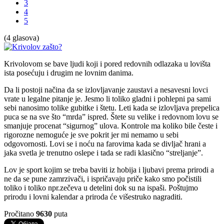
3
4
5
(4 glasova)
Krivolovom se bave ljudi koji i pored redovnih odlazaka u lovišta
ista posećuju i drugim ne lovnim danima.
Da li postoji načina da se izlovljavanje zaustavi a nesavesni lovci
vrate u legalne pitanje je. Jesmo li toliko gladni i pohlepni pa sami
sebi nanosimo tolike gubitke i štetu. Leti kada se izlovljava prepelica
puca se na sve što “mrda” ispred. Štete su velike i redovnom lovu se
smanjuje procenat “sigurnog” ulova. Kontrole ma koliko bile česte i
rigorozne nemoguće je sve pokrit jer mi nemamo u sebi
odgovornosti. Lovi se i noću na farovima kada se divljač hrani a
jaka svetla je trenutno oslepe i tada se radi klasično “streljanje”.
Lov je sport kojim se treba baviti iz hobija i ljubavi prema prirodi a
ne da se pune zamrzivači, i ispričavaju priče kako smo počistili
toliko i toliko npr.zečeva u detelini dok su na ispaši. Poštujmo
prirodu i lovni kalendar a priroda će višestruko nagraditi.
Pročitano
9630
puta