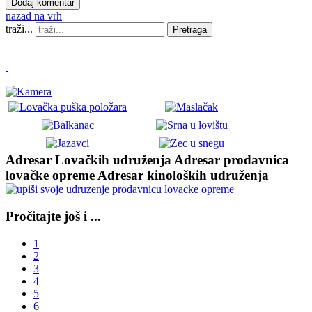
nazad na vrh
traži...
Pretraga
Adresar Lovačkih udruženja
Adresar prodavnica
lovačke opreme
Adresar kinoloških udruženja
Pročitajte još i ...
1
2
3
4
5
6