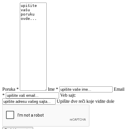
Poruka *
Ime *
Email
*
Veb sajt:
Upišite dve reči koje vidite dole