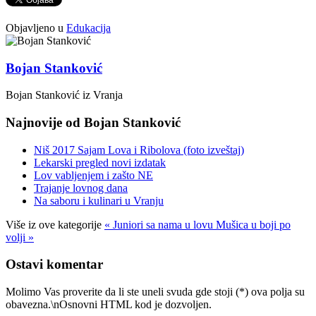
Objavljeno u
Edukacija
Bojan Stanković
Bojan Stanković iz Vranja
Najnovije od Bojan Stanković
Niš 2017 Sajam Lova i Ribolova (foto izveštaj)
Lekarski pregled novi izdatak
Lov vabljenjem i zašto NE
Trajanje lovnog dana
Na saboru i kulinari u Vranju
Više iz ove kategorije
« Juniori sa nama u lovu
Mušica u boji po
volji »
Ostavi komentar
Molimo Vas proverite da li ste uneli svuda gde stoji (*) ova polja su
obavezna.\nOsnovni HTML kod je dozvoljen.