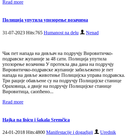
Read more
Полиција упутила упозорење возачима
31-07-2023 Hits:765
Humanost na delu
Nenad
Чак пет напада на дивљач на подручју Вировитичко-
подравске жупаније за 48 сати. Полиција упутила
упозорење возачима У протекла два дана на подручју
Вировитичко-подравске жупаније забиљежено је пет
напада на дивље животиње Полицијска управа подравска.
Три рације обављене су на подручју Полицијске станице
Ораховица, а двије на подручју Полицијске станице
Вировитица, саопћено...
Read more
Hajka na lisicu i šakala Sremčica
24-01-2018 Hits:4800
Manifestacije i dogadjaji
Urednik