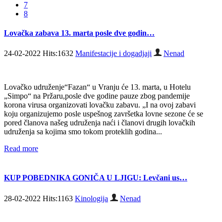
7
8
Lovačka zabava 13. marta posle dve godin…
24-02-2022 Hits:1632
Manifestacije i dogadjaji
Nenad
Lovačko udruženje“Fazan“ u Vranju će 13. marta, u Hotelu
„Simpo“ na Pržaru,posle dve godine pauze zbog pandemije
korona virusa organizovati lovačku zabavu. „I na ovoj zabavi
koju organizujemo posle uspešnog završetka lovne sezone će se
pored članova našeg udruženja naći i članovi drugih lovačkih
udruženja sa kojima smo tokom proteklih godina...
Read more
KUP POBEDNIKA GONIČA U LJIGU: Levčani us…
28-02-2022 Hits:1163
Kinologija
Nenad