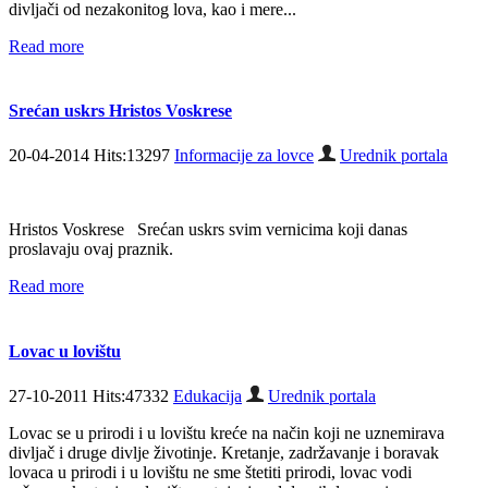
divljači od nezakonitog lova, kao i mere...
Read more
Srećan uskrs Hristos Voskrese
20-04-2014 Hits:13297
Informacije za lovce
Urednik portala
Hristos Voskrese Srećan uskrs svim vernicima koji danas
proslavaju ovaj praznik.
Read more
Lovac u lovištu
27-10-2011 Hits:47332
Edukacija
Urednik portala
Lovac se u prirodi i u lovištu kreće na način koji ne uznemirava
divljač i druge divlje životinje. Kretanje, zadržavanje i boravak
lovaca u prirodi i u lovištu ne sme štetiti prirodi, lovac vodi