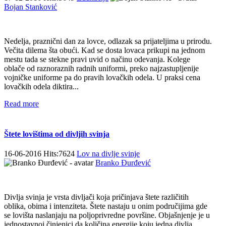
Bojan Stanković
Nedelja, praznični dan za lovce, odlazak sa prijateljima u prirodu.
Večita dilema šta obući. Kad se dosta lovaca prikupi na jednom
mestu tada se stekne pravi uvid o načinu odevanja. Kolege
oblače od raznoraznih radnih uniformi, preko najzastupljenije
vojničke uniforme pa do pravih lovačkih odela. U praksi cena
lovačkih odela diktira...
Read more
Štete lovištima od divljih svinja
16-06-2016 Hits:7624
Lov na divlje svinje
Branko Đurđević
Divlja svinja je vrsta divljači koja pričinjava štete različitih
oblika, obima i intenziteta. Štete nastaju u onim područijima gde
se lovišta naslanjaju na poljoprivredne površine. Objašnjenje je u
jednostavnoj činjenici da količina energije koju jedna divlja