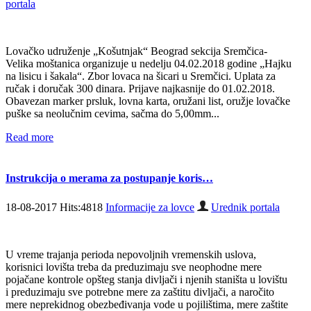
portala
Lovačko udruženje „Košutnjak“ Beograd sekcija Sremčica-
Velika moštanica organizuje u nedelju 04.02.2018 godine „Hajku
na lisicu i šakala“. Zbor lovaca na šicari u Sremčici. Uplata za
ručak i doručak 300 dinara. Prijave najkasnije do 01.02.2018.
Obavezan marker prsluk, lovna karta, oružani list, oružje lovačke
puške sa neolučnim cevima, sačma do 5,00mm...
Read more
Instrukcija o merama za postupanje koris…
18-08-2017 Hits:4818
Informacije za lovce
Urednik portala
U vreme trajanja perioda nepovoljnih vremenskih uslova,
korisnici lovišta treba da preduzimaju sve neophodne mere
pojačane kontrole opšteg stanja divljači i njenih staništa u lovištu
i preduzimaju sve potrebne mere za zaštitu divljači, a naročito
mere neprekidnog obezbeđivanja vode u pojilištima, mere zaštite