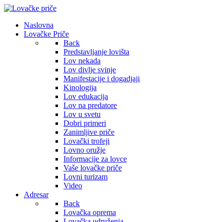
Naslovna
Lovačke Priče
Back
Predstavljanje lovišta
Lov nekada
Lov divlje svinje
Manifestacije i dogadjaji
Kinologija
Lov edukacija
Lov na predatore
Lov u svetu
Dobri primeri
Zanimljive priče
Lovački trofeji
Lovno oružje
Informacije za lovce
Vaše lovačke priče
Lovni turizam
Video
Adresar
Back
Lovačka oprema
Lovačka udruženja