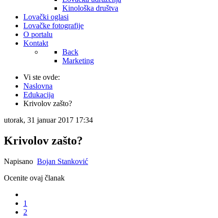
Kinološka društva
Lovački oglasi
Lovačke fotografije
O portalu
Kontakt
Back
Marketing
Vi ste ovde:
Naslovna
Edukacija
Krivolov zašto?
utorak, 31 januar 2017 17:34
Krivolov zašto?
Napisano
Bojan Stanković
Ocenite ovaj članak
1
2