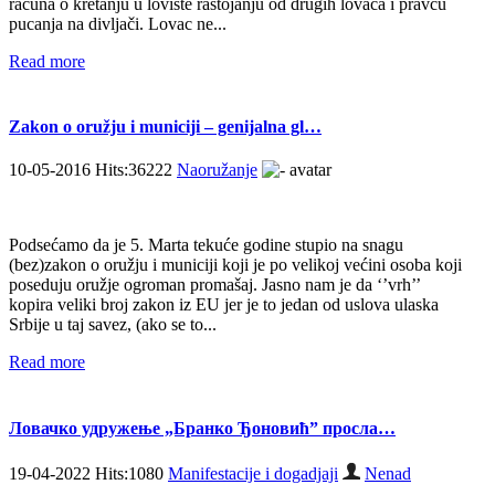
računa o kretanju u lovište rastojanju od drugih lovaca i pravcu
pucanja na divljači. Lovac ne...
Read more
Zakon o oružju i municiji – genijalna gl…
10-05-2016 Hits:36222
Naoružanje
Podsećamo da je 5. Marta tekuće godine stupio na snagu
(bez)zakon o oružju i municiji koji je po velikoj većini osoba koji
poseduju oružje ogroman promašaj. Jasno nam je da ‘’vrh’’
kopira veliki broj zakon iz EU jer je to jedan od uslova ulaska
Srbije u taj savez, (ako se to...
Read more
Ловачко удружење „Бранко Ђоновић” просла…
19-04-2022 Hits:1080
Manifestacije i dogadjaji
Nenad