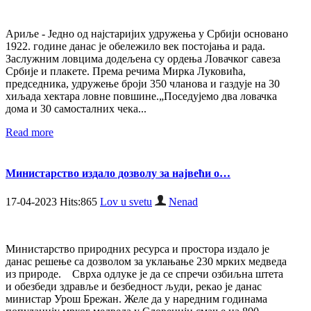
Ариље - Једно од најстаријих удружења у Србији основано
1922. године данас је обележило век постојања и рада.
Заслужним ловцима додељена су ордења Ловачког савеза
Србије и плакете. Према речима Мирка Луковића,
председника, удружење броји 350 чланова и газдује на 30
хиљада хектара ловне повшине.„Поседујемо два ловачка
дома и 30 самосталних чека...
Read more
Министарство издало дозволу за највећи о…
17-04-2023 Hits:865
Lov u svetu
Nenad
Министарство природних ресурса и простора издало је
данас решење са дозволом за уклањање 230 мрких медведа
из природе. Сврха одлуке је да се спречи озбиљна штета
и обезбеди здравље и безбедност људи, рекао је данас
министар Урош Брежан. Желе да у наредним годинама