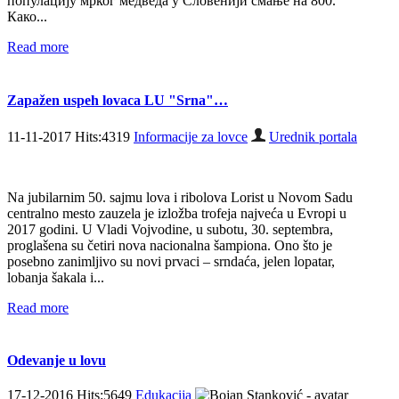
популацију мрког медведа у Словенији смање на 800.
Како...
Read more
Zapažen uspeh lovaca LU "Srna"…
11-11-2017 Hits:4319
Informacije za lovce
Urednik portala
Na jubilarnim 50. sajmu lova i ribolova Lorist u Novom Sadu
centralno mesto zauzela je izložba trofeja najveća u Evropi u
2017 godini. U Vladi Vojvodine, u subotu, 30. septembra,
proglašena su četiri nova nacionalna šampiona. Ono što je
posebno zanimljivo su novi prvaci – srndaća, jelen lopatar,
lobanja šakala i...
Read more
Odevanje u lovu
17-12-2016 Hits:5649
Edukacija