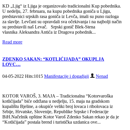
KD „Ljig“ iz Ljiga je organizovalo tradicionalni Kup pobednika.
U nedelju, 27. februara, na kupu pobednika goniča u Ljigu,
predstavnici srpskih rasa goniča iz Levča, imali su puno razloga
za slavlje. Levčani su opravdali sva očekivanja i na najbolji način
su predstavili naš Levač. Srpski gonič Blek-Stena
vlasnika Aleksandra Antića iz Dragova pobednik...
Read more
ZDENKO SAKAN: “KOTLIĆIJADA” OKUPLJA
LOVC…
04-05-2022 Hits:1015
Manifestacije i dogadjaji
Nenad
KOTOR VAROŠ, 3. MAJA – Tradicionalna “Kotorvaroška
kotlićijada” biće održana u nedjelju, 15. maja na gradskom
kupalištu Bjeline, a okupiće veliki broj lovaca i ribolovaca iz
Srbije, Hrvatske, Slovenije, Republike Srpske i Federacije
BiH.Načelnik opštine Kotor Varoš Zdenko Sakan rekao je da je
“Kotlićijada” postala brend i turistička uzdanica ove...